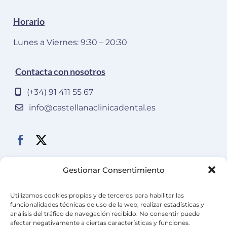
Horario
Lunes a Viernes: 9:30 – 20:30
Contacta con nosotros
(+34) 91 411 55 67
info@castellanaclinicadental.es
Gestionar Consentimiento
Utilizamos cookies propias y de terceros para habilitar las
funcionalidades técnicas de uso de la web, realizar estadísticas y
análisis del tráfico de navegación recibido. No consentir puede
afectar negativamente a ciertas características y funciones.
Aviso Legal
•
Política de Privacidad
•
Política de Cookies