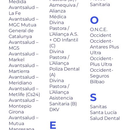
Medida
Sanitaria
Asmequiva /
Avantsalud –
Alianza
La Fe
O
Médica
Avantsalud –
Divina
MGC Mutua
Pastora /
O.N.C.E.
General de
L’Aliança A.S.
Occident
Catalunya
+ OD Infantil
Occident-
Avantsalud –
(C)
Antares Plus
MGS
Divina
Ultra
Avantsalud –
Pastora /
Occident-
Markel
L’Aliança
Plus Ultra
Avantsalud –
Poliza Dental
Occident-
Martierra
(A)
Seguros
Avantsalud –
Divina
Bilbao
Meridiano
Pastora /
Avantsalud –
L’Aliança
S
Metlife (Cs24)
Asistencia
Avantsalud –
Sanitaria (B)
Montepio
Sanitas
DKV
Girona
Santa Lucía
Avantsalud –
Salud Dental
E
Mutua
Manresana