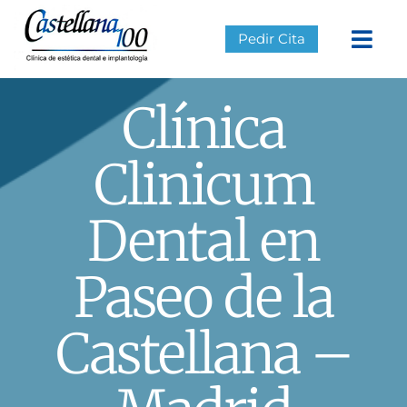
Skip
to
Pedir Cita
content
Togg
Navi
Clínica
Clínica
Tratamientos
Clinicum
Equipo
Dental en
Publicaciones
Paseo de la
Contacto
Castellana –