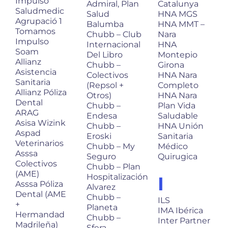
Impulso
Admiral, Plan
Catalunya
Saludmedic
Salud
HNA MGS
Agrupació 1
Balumba
HNA MMT –
Tomamos
Chubb – Club
Nara
Impulso
Internacional
HNA
Soam
Del Libro
Montepio
Allianz
Chubb –
Girona
Asistencia
Colectivos
HNA Nara
Sanitaria
(Repsol +
Completo
Allianz Póliza
Otros)
HNA Nara
Dental
Chubb –
Plan Vida
ARAG
Endesa
Saludable
Asisa Wizink
Chubb –
HNA Unión
Aspad
Eroski
Sanitaria
Veterinarios
Chubb – My
Médico
Asssa
Seguro
Quirugica
Colectivos
Chubb – Plan
(AME)
Hospitalización
I
Asssa Póliza
Alvarez
Dental (AME
Chubb –
ILS
+
Planeta
IMA Ibérica
Hermandad
Chubb –
Inter Partner
Madrileña)
Sfera