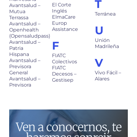
T
El Corte
Avantsalud –
Inglés
Mutua
Terránea
ElmaCare
Terrassa
Europ
Avantsalud –
U
Assistance
Openhealth
(Opensaludpass)
Unión
F
Avantsalud –
Madrileña
Patria
Hispana
FIATC
V
Avantsalud –
Colectivos
Previsora
FIATC
General
Vivo Fácil –
Decesos –
Avantsalud –
Alares
Gestisep
Previsora
Ven a conocernos, te