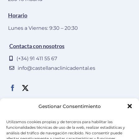
Horario
Lunes a Viernes: 9:30 – 20:30
Contacta con nosotros
(+34) 91 411 55 67
info@castellanaclinicadental.es
Gestionar Consentimiento
Utilizamos cookies propias y de terceros para habilitar las
funcionalidades técnicas de uso de la web, realizar estadísticas y
análisis del tráfico de navegación recibido. No consentir puede
afectar negativamente a ciertas características y funciones.