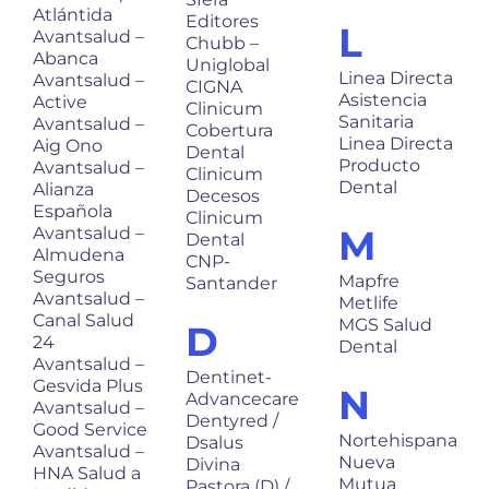
Atlántida
Editores
L
Avantsalud –
Chubb –
Abanca
Uniglobal
Linea Directa
Avantsalud –
CIGNA
Asistencia
Active
Clinicum
Sanitaria
Avantsalud –
Cobertura
Linea Directa
Aig Ono
Dental
Producto
Avantsalud –
Clinicum
Dental
Alianza
Decesos
Española
Clinicum
M
Avantsalud –
Dental
Almudena
CNP-
Seguros
Mapfre
Santander
Avantsalud –
Metlife
Canal Salud
MGS Salud
D
24
Dental
Avantsalud –
Dentinet-
Gesvida Plus
N
Advancecare
Avantsalud –
Dentyred /
Good Service
Nortehispana
Dsalus
Avantsalud –
Nueva
Divina
HNA Salud a
Mutua
Pastora (D) /