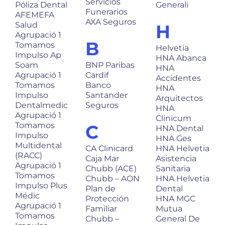
Servicios
Póliza Dental
Generali
Funerarios
AFEMEFA
AXA Seguros
Salud
H
Agrupació 1
B
Tomamos
Helvetia
Impulso Ap
HNA Abanca
Soam
BNP Paribas
HNA
Agrupació 1
Cardif
Accidentes
Tomamos
Banco
HNA
Impulso
Santander
Arquitectos
Dentalmedic
Seguros
HNA
Agrupació 1
Clinicum
Tomamos
C
HNA Dental
Impulso
HNA Ges
Multidental
CA Clinicard
HNA Helvetia
(RACC)
Caja Mar
Asistencia
Agrupació 1
Chubb (ACE)
Sanitaria
Tomamos
Chubb – AON
HNA Helvetia
Impulso Plus
Plan de
Dental
Médic
Protección
HNA MGC
Agrupació 1
Familiar
Mutua
Tomamos
Chubb –
General De